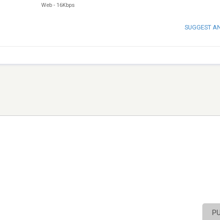
Web
-
16Kbps
SUGGEST A
P