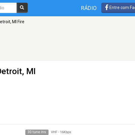
RÁDIO
Entre com Fa
etroit, MI Fire
etroit, MI
30 tune ins
VHF
-
16Kbps