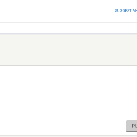
SUGGEST A
P