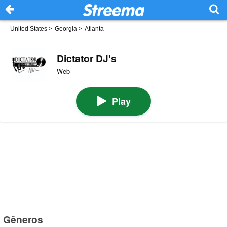
United States
>
Georgia
>
Atlanta
Dictator DJ's
Web
Play
Gêneros