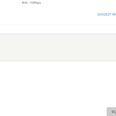
Web
-
160Kbps
SUGGEST A
P