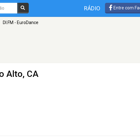
RÁDIO
Entre com Fa
»
DI.FM - EuroDance
o Alto, CA