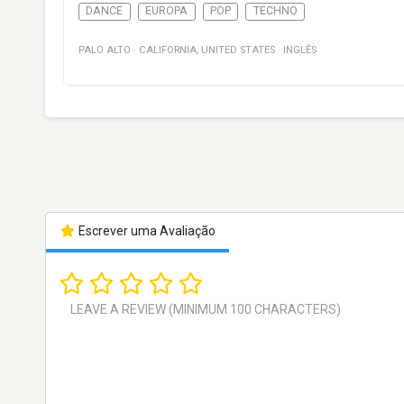
DANCE
EUROPA
POP
TECHNO
PALO ALTO
·
CALIFORNIA
,
UNITED STATES
·
INGLÊS
Escrever uma Avaliação