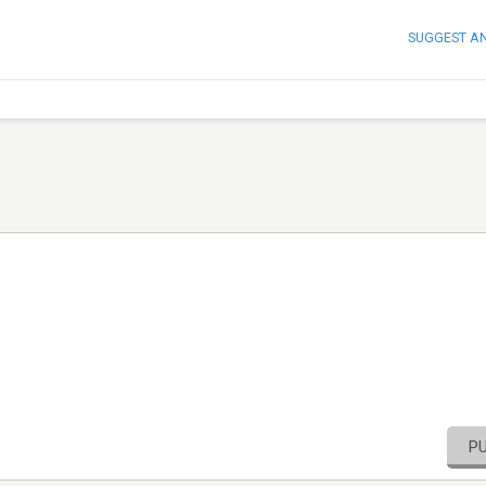
SUGGEST A
P