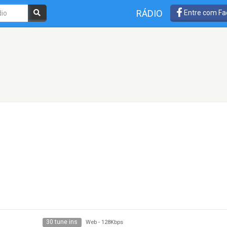
RÁDIO
Entre com Fa
30 tune ins
Web
-
128Kbps