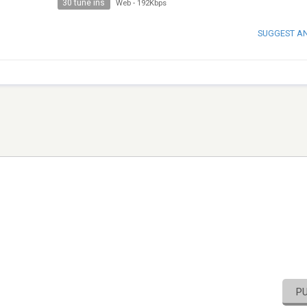
30 tune ins
Web
-
192Kbps
SUGGEST A
P