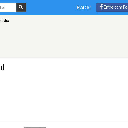
RÁDIO
Entre com Fa
 Radio
il