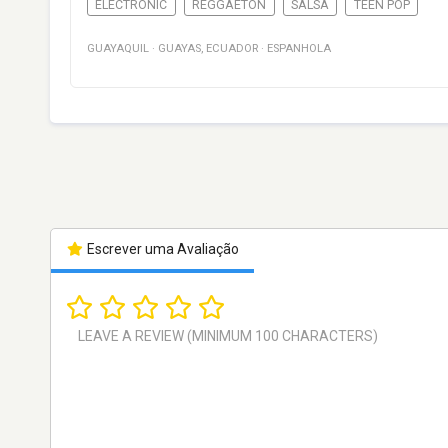
ELECTRONIC
REGGAETON
SALSA
TEEN POP
GUAYAQUIL
·
GUAYAS
,
ECUADOR
·
ESPANHOLA
Escrever uma Avaliação