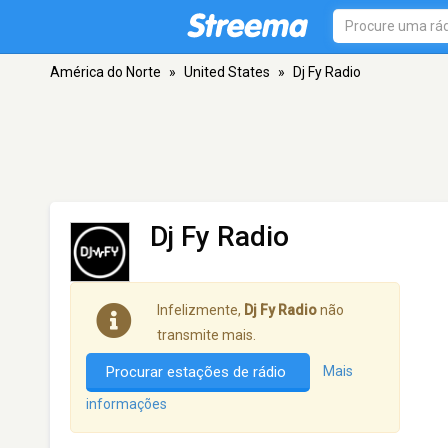
América do Norte
»
United States
»
Dj Fy Radio
Dj Fy Radio
Infelizmente,
Dj Fy Radio
não
transmite mais.
Procurar estações de rádio
Mais
informações