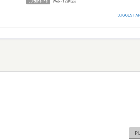
30 tune ins
Web
-
192Kbps
SUGGEST A
P