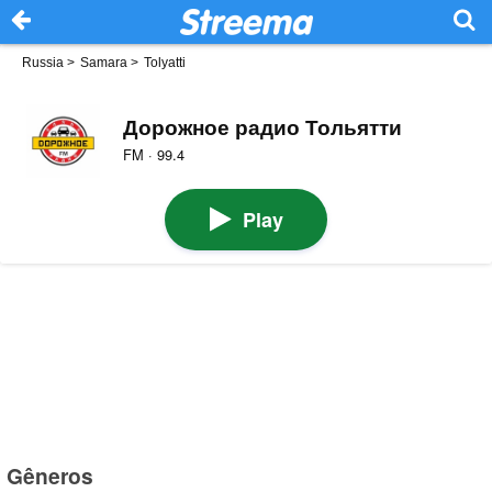
Russia
>
Samara
>
Tolyatti
Дорожное радио Тольятти
FM · 99.4
Play
Gêneros