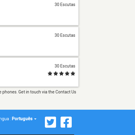
30 Escutas
30 Escutas
30 Escutas
 phones. Get in touch via the Contact Us
íngua :
Português