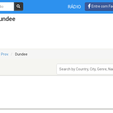
RÁDIO
Entre com Fa
Dundee
 Prov.
Dundee