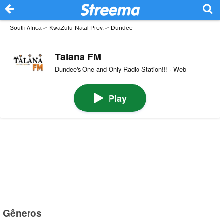
South Africa
>
KwaZulu-Natal Prov.
>
Dundee
Talana FM
Dundee's One and Only Radio Station!!! · Web
Play
Gêneros