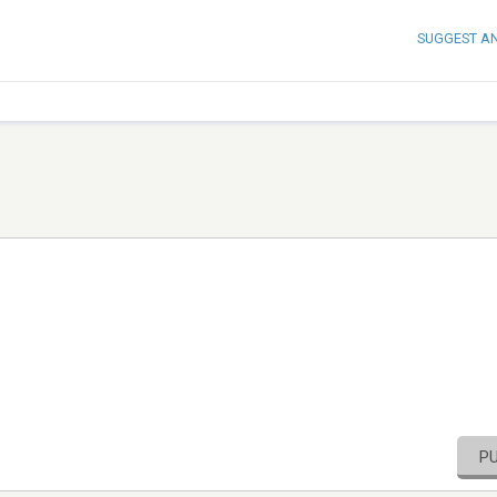
SUGGEST A
P