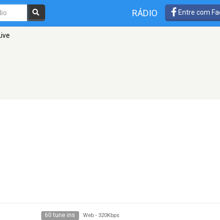
RÁDIO
Entre com Fa
Live
60 tune ins
Web
-
320Kbps