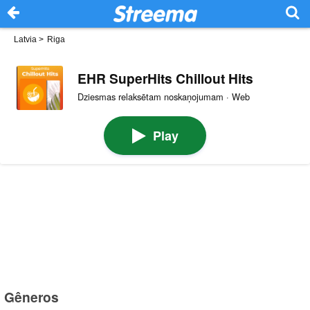
Latvia
>
Riga
EHR SuperHits Chillout Hits
Dziesmas relaksētam noskaņojumam · Web
Play
Gêneros