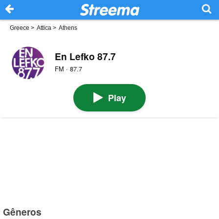
Greece
>
Attica
>
Athens
En Lefko 87.7
FM · 87.7
Play
Gêneros