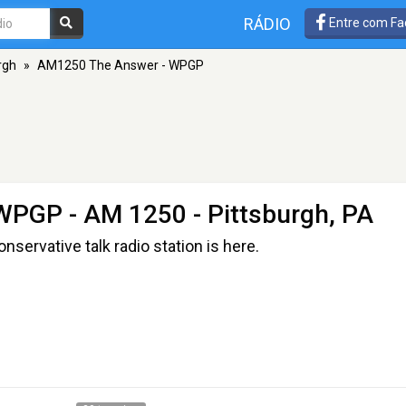
RÁDIO
Entre com Fa
rgh
»
AM1250 The Answer - WPGP
 WPGP
- AM 1250 - Pittsburgh, PA
nservative talk radio station is here.