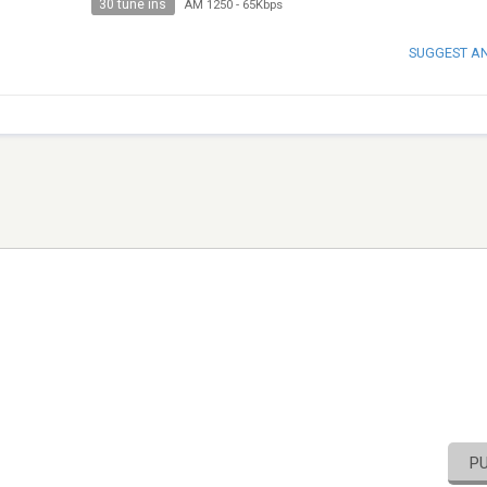
30 tune ins
AM 1250
-
65Kbps
SUGGEST A
P