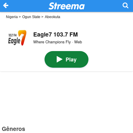
Nigeria
>
Ogun State
>
Abeokuta
Eagle7 103.7 FM
Where Champions Fly · Web
Play
Gêneros