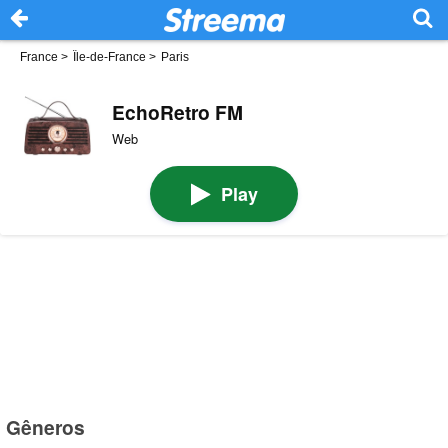
France
>
Île-de-France
>
Paris
EchoRetro FM
Web
Play
Gêneros