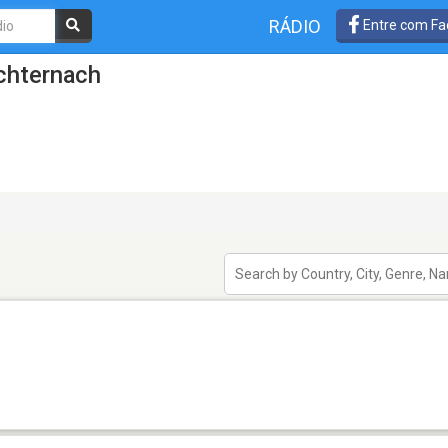
RÁDIO
Entre com Fa
chternach