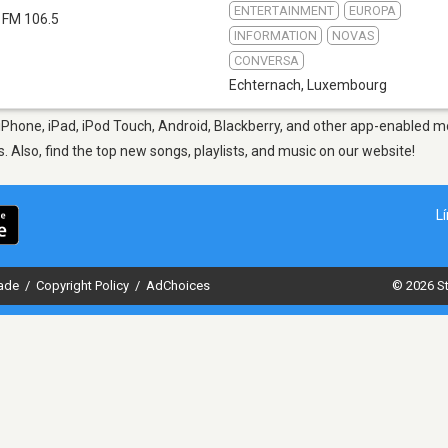
ENTERTAINMENT
EUROPA
FM 106.5
INFORMATION
NOVAS
CONVERSA
Echternach
,
Luxembourg
Phone, iPad, iPod Touch, Android, Blackberry, and other app-enabled mo
s. Also, find the top new songs, playlists, and music on our website!
L
dade
/
Copyright Policy
/
AdChoices
© 2026 St