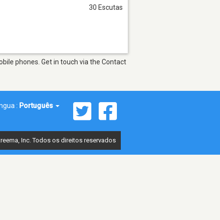
30 Escutas
bile phones. Get in touch via the Contact
íngua :
Português
reema, Inc. Todos os direitos reservados