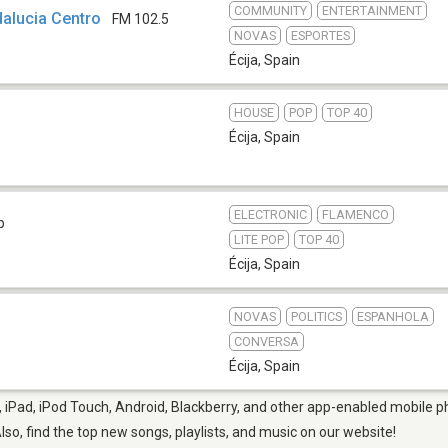
COMMUNITY
ENTERTAINMENT
alucia Centro
FM 102.5
NOVAS
ESPORTES
Écija
,
Spain
HOUSE
POP
TOP 40
Écija
,
Spain
ELECTRONIC
FLAMENCO
b
LITE POP
TOP 40
Écija
,
Spain
NOVAS
POLITICS
ESPANHOLA
CONVERSA
Écija
,
Spain
, iPad, iPod Touch, Android, Blackberry, and other app-enabled mobile p
Also, find the top new songs, playlists, and music on our website!