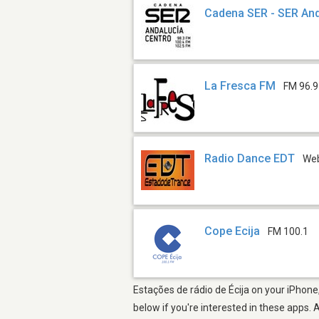
Cadena SER - SER And
La Fresca FM
FM 96.9
Radio Dance EDT
We
Cope Ecija
FM 100.1
Estações de rádio de Écija on your iPhone
below if you're interested in these apps. 