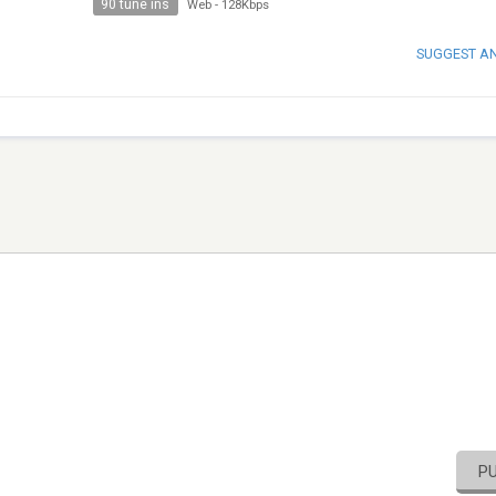
90 tune ins
Web
-
128Kbps
SUGGEST A
P