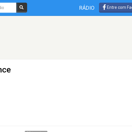
RÁDIO
Entre com Fa
nce