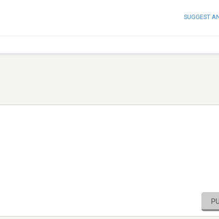
SUGGEST A
P