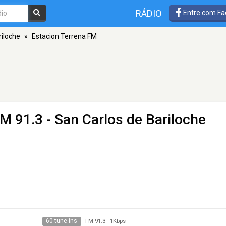
RÁDIO
Entre com Fa
riloche
»
Estacion Terrena FM
M 91.3 - San Carlos de Bariloche
60 tune ins
FM 91.3
-
1Kbps