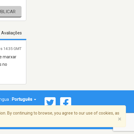
UBLICAR
s Avaliações
às 14:35 GMT
de marxar
s no
íngua :
Português
on. By continuing to browse, you agree to our use of cookies, as
×
reema, Inc. Todos os direitos reservados