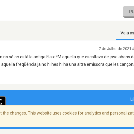
P
Veja a
7 de Julho de 2021 
 no sé on està la antiga Flaix FM aquella que escoltava de jove abans 
 aquella freqüència ja no hi hes hi ha una altra emissora que les cançon
L
 the changes. This website uses cookies for analytics and personalizati
dade
/
Copyright Policy
/
AdChoices
© 2026 St