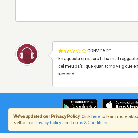
CONVIDADO
En aquesta emissora hi ha molt reggaeton
del meu país i que quan torno veig que en
sentene .
We’ve updated our Privacy Policy.
Click
here
to learn more about
well as our
Privacy Policy
and
Terms & Conditions
.
Termos de Serviço
/
Política de privaci