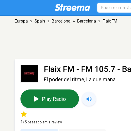
Europa
»
Spain
»
Barcelona
»
Barcelona
»
Flaix FM
Flaix FM
- FM 105.7 - B
El poder del ritme, La que mana
Play Radio
1
/5
baseado em
1
review.