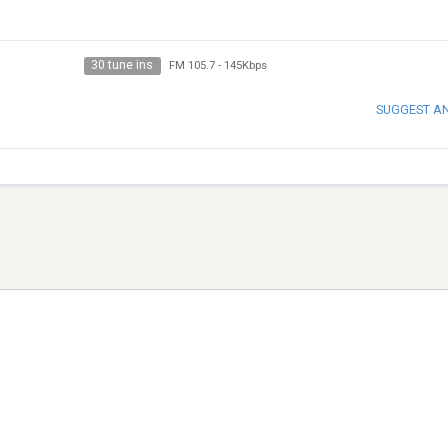
30 tune ins
FM 105.7
-
145Kbps
SUGGEST A