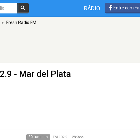
RÁDIO
Entre com Fa
»
Fresh Radio FM
.9 - Mar del Plata
30 tune ins
FM 102.9
-
128Kbps