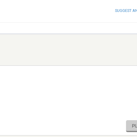
SUGGEST A
P