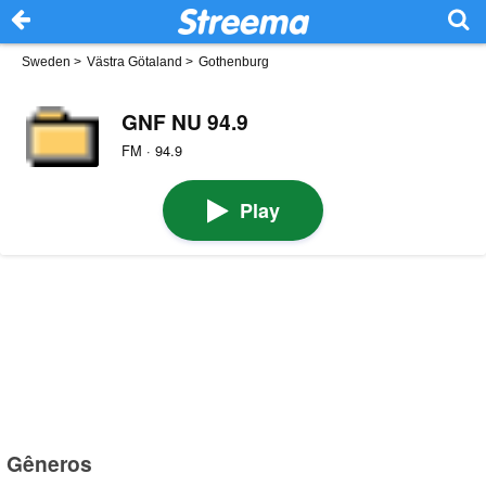
Sweden
>
Västra Götaland
>
Gothenburg
GNF NU 94.9
FM · 94.9
Play
Gêneros