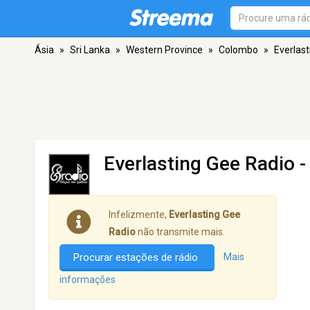
Ásia
»
Sri Lanka
»
Western Province
»
Colombo
»
Everlas
Everlasting Gee Radio
-
Infelizmente,
Everlasting Gee
Radio
não transmite mais.
Procurar estações de rádio
Mais
informações