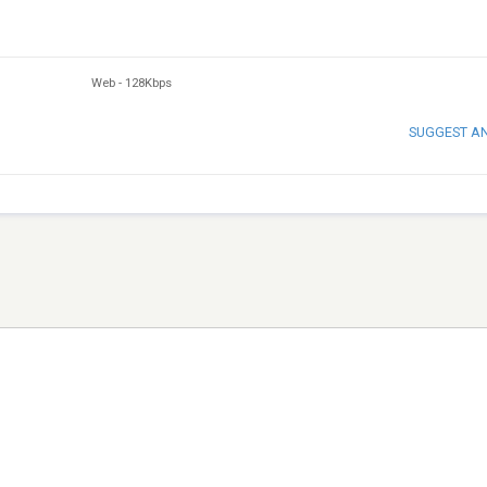
Web
-
128Kbps
SUGGEST A