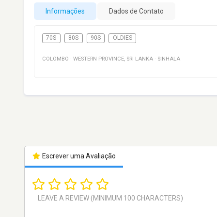
Informações
Dados de Contato
70S
80S
90S
OLDIES
COLOMBO
·
WESTERN PROVINCE
,
SRI LANKA
·
SINHALA
Escrever uma Avaliação