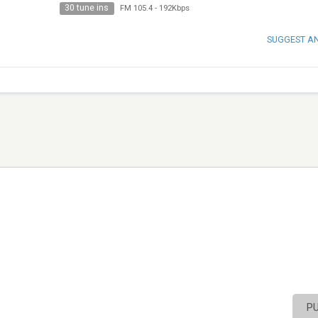
30 tune ins
FM 105.4
-
192Kbps
SUGGEST A
P