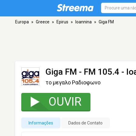
Europa
»
Greece
»
Epirus
»
Ioannina
»
Giga FM
Giga FM
- FM 105.4 - Io
το μεγαλο Ραδιοφωνο
OUVIR
Informações
Dados de Contato