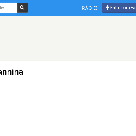
RÁDIO
Entre com Fa
annina