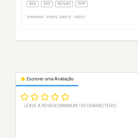
80S
90S
NOVAS
POP
IOANNINA
·
EPIRUS
,
GREECE
·
GREGO
Escrever uma Avaliação