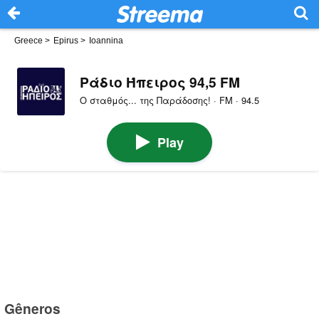
Greece
>
Epirus
>
Ioannina
Ράδιο Ήπειρος 94,5 FM
Ο σταθμός... της Παράδοσης! · FM · 94.5
Play
Gêneros