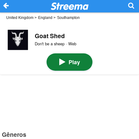
United Kingdom
>
England
>
Southampton
Goat Shed
Don't be a sheep · Web
Play
Gêneros