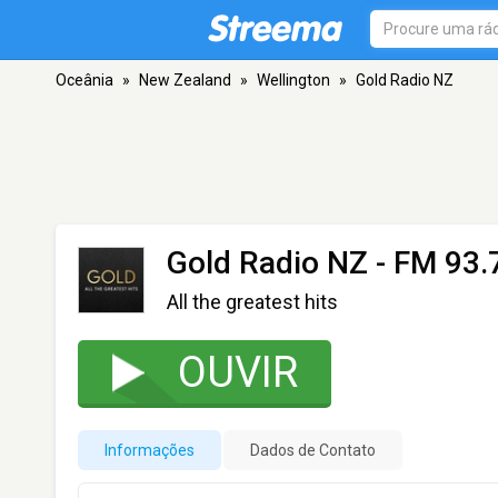
Oceânia
»
New Zealand
»
Wellington
»
Gold Radio NZ
Gold Radio NZ
- FM 93.7
All the greatest hits
OUVIR
Informações
Dados de Contato