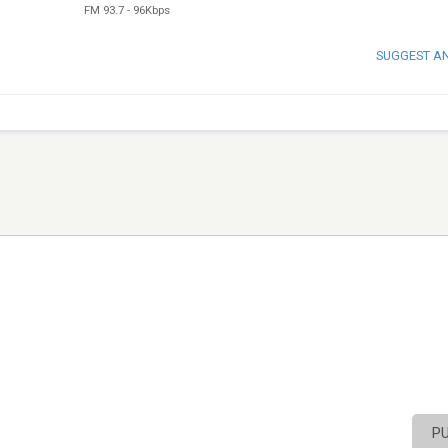
FM 93.7
-
96Kbps
SUGGEST A
P