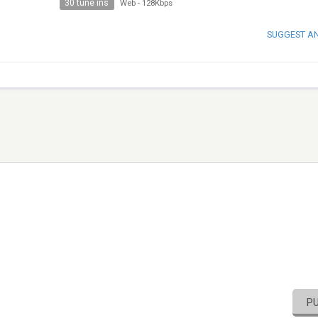
30 tune ins
Web
-
128Kbps
SUGGEST A
P