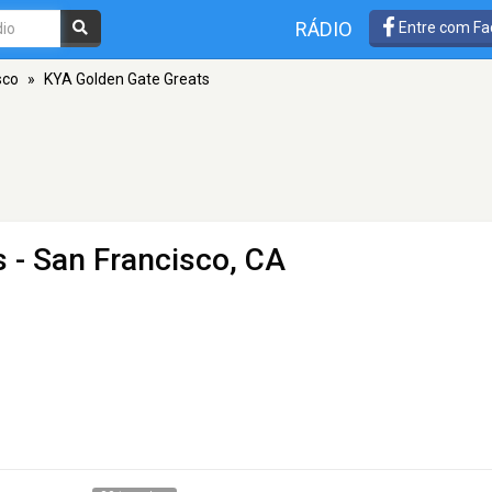
RÁDIO
Entre com Fa
sco
»
KYA Golden Gate Greats
s
- San Francisco, CA