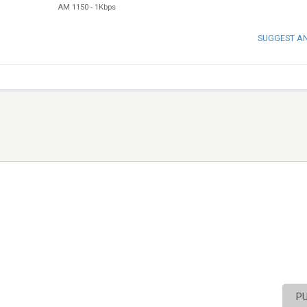
AM 1150
-
1Kbps
SUGGEST A
P