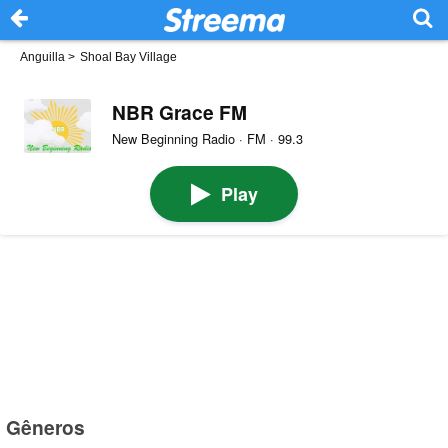
Anguilla
>
Shoal Bay Village
NBR Grace FM
New Beginning Radio · FM · 99.3
Play
Gêneros