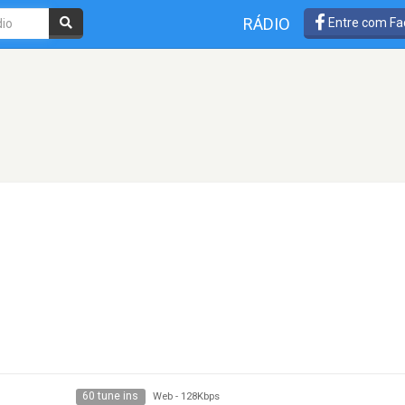
RÁDIO
Entre com Fa
60 tune ins
Web
-
128Kbps