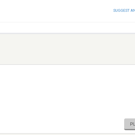
SUGGEST A
P