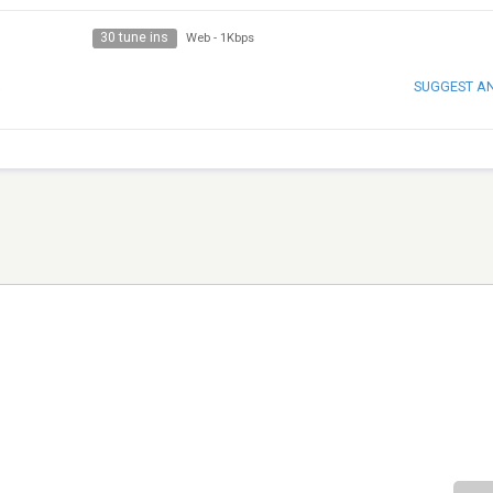
30 tune ins
Web
-
1Kbps
SUGGEST A