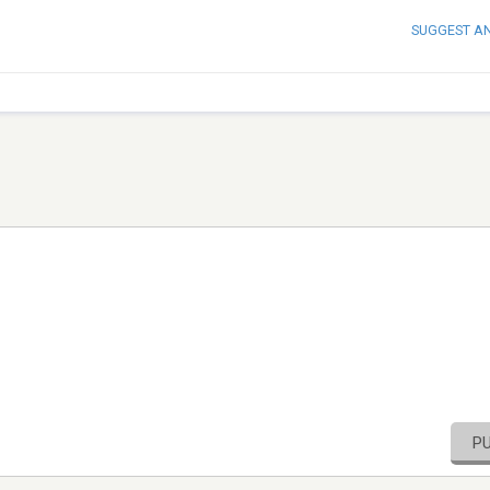
SUGGEST A
P