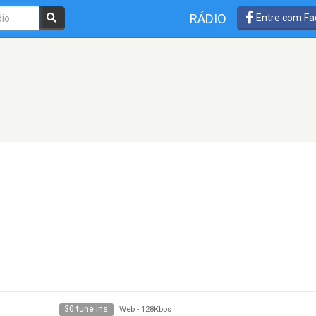
RÁDIO
Entre com Fa
30 tune ins
Web
-
128Kbps