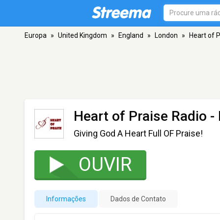
Europa
»
United Kingdom
»
England
»
London
»
Heart of 
Heart of Praise Radio
-
Giving God A Heart Full OF Praise!
OUVIR
Informações
Dados de Contato