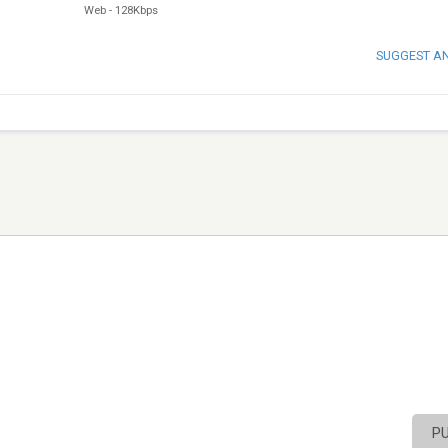
Web
-
128Kbps
SUGGEST A
P