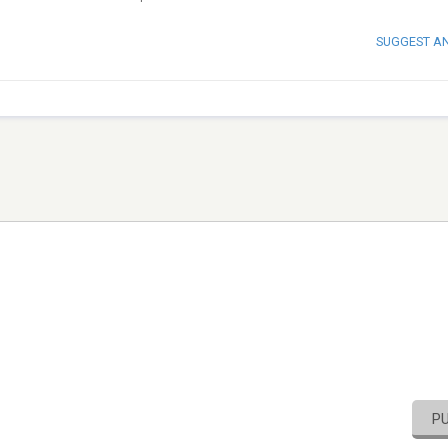
SUGGEST A
P