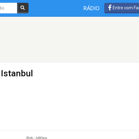
RÁDIO
Entre com Fa
 Istanbul
Web
-
64Kbps