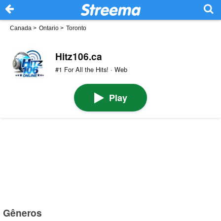
Canada
>
Ontario
>
Toronto
Hitz106.ca
#1 For All the Hits! · Web
Play
Gêneros