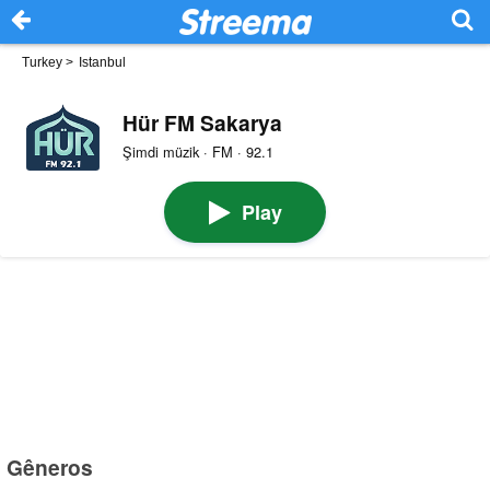
Turkey
>
Istanbul
Hür FM Sakarya
Şimdi müzik · FM · 92.1
Play
Gêneros