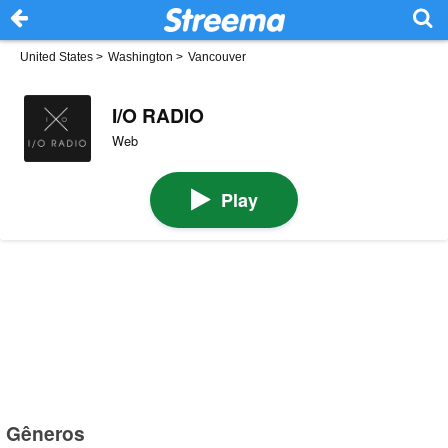
United States
>
Washington
>
Vancouver
I/O RADIO
Web
Play
Gêneros