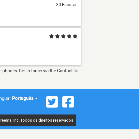
30 Escutas
e phones. Get in touch via the Contact Us
íngua :
Português
reema, Inc. Todos os direitos reservados