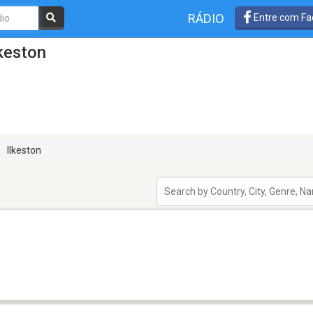
RÁDIO
Entre com Fa
keston
Ilkeston