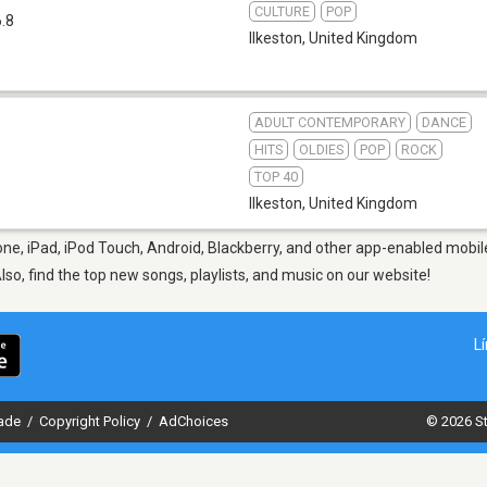
CULTURE
POP
.8
Ilkeston
,
United Kingdom
ADULT CONTEMPORARY
DANCE
HITS
OLDIES
POP
ROCK
TOP 40
Ilkeston
,
United Kingdom
one, iPad, iPod Touch, Android, Blackberry, and other app-enabled mobil
Also, find the top new songs, playlists, and music on our website!
L
dade
/
Copyright Policy
/
AdChoices
© 2026 St