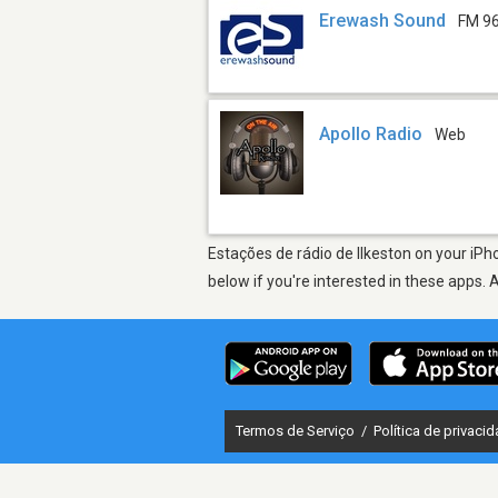
Erewash Sound
FM 96
Apollo Radio
Web
Estações de rádio de Ilkeston on your iPh
below if you're interested in these apps. 
Termos de Serviço
/
Política de privaci