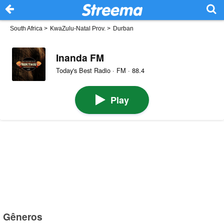
South Africa
>
KwaZulu-Natal Prov.
>
Durban
Inanda FM
Today's Best Radio · FM · 88.4
Play
Gêneros