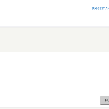
SUGGEST A
P