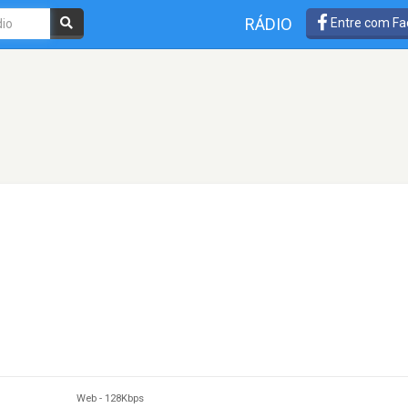
RÁDIO
Entre com Fa
Web
-
128Kbps