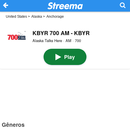
United States
>
Alaska
>
Anchorage
KBYR 700 AM - KBYR
Alaska Talks Here · AM · 700
Play
Gêneros