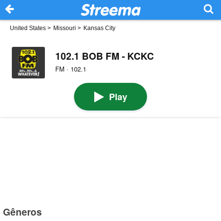
United States
>
Missouri
>
Kansas City
102.1 BOB FM - KCKC
FM · 102.1
Play
Gêneros