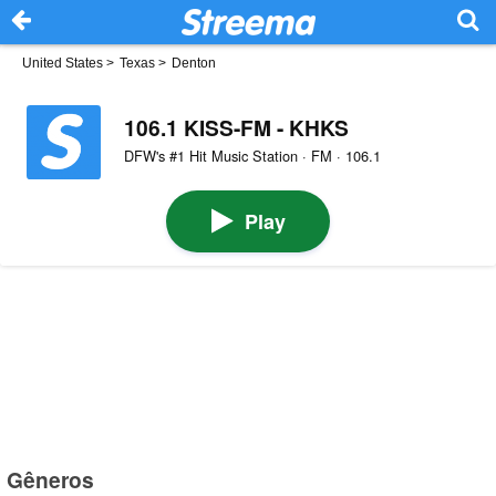
United States
>
Texas
>
Denton
106.1 KISS-FM - KHKS
DFW's #1 Hit Music Station · FM · 106.1
Play
Gêneros