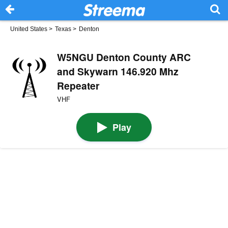
United States
>
Texas
>
Denton
W5NGU Denton County ARC
and Skywarn 146.920 Mhz
Repeater
VHF
Play