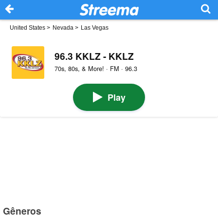
United States
>
Nevada
>
Las Vegas
96.3 KKLZ - KKLZ
70s, 80s, & More! · FM · 96.3
Play
Gêneros