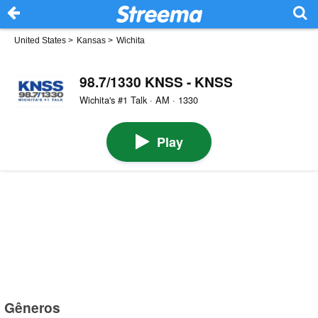
United States
>
Kansas
>
Wichita
98.7/1330 KNSS - KNSS
Wichita's #1 Talk · AM · 1330
Play
Gêneros