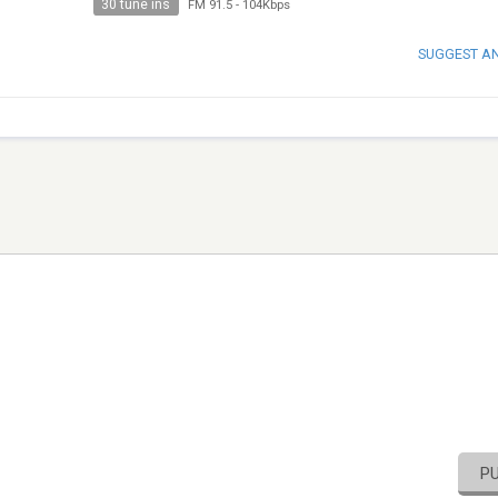
30 tune ins
FM 91.5
-
104Kbps
SUGGEST A
P